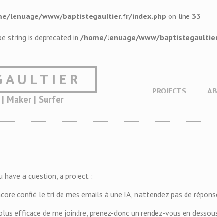
e/lenuage/www/baptistegaultier.fr/index.php
on line
33
pe string is deprecated in
/home/lenuage/www/baptistegaultier.
GAULTIER
PROJECTS
A
 | Maker | Surfer
 have a question, a project :
encore confié le tri de mes emails à une IA, n'attendez pas de répo
 plus efficace de me joindre, prenez-donc un rendez-vous en desso