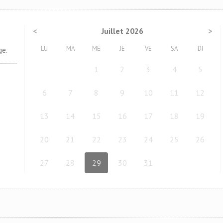
<
Juillet 2026
>
e
LU
MA
ME
JE
VE
SA
DI
ge.
1
2
3
4
5
6
7
8
9
10
11
12
13
14
15
16
17
18
19
20
21
22
23
24
25
26
27
28
29
30
31