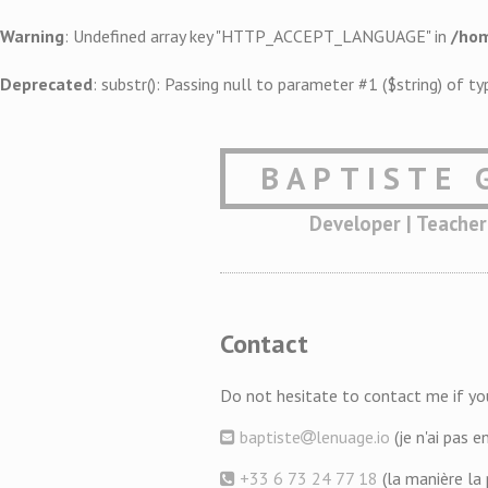
Warning
: Undefined array key "HTTP_ACCEPT_LANGUAGE" in
/hom
Deprecated
: substr(): Passing null to parameter #1 ($string) of ty
BAPTISTE 
Developer | Teacher
Contact
Do not hesitate to contact me if you
baptiste
lenuage.io
(je n'ai pas 
+33 6 73 24 77 18
(la manière la