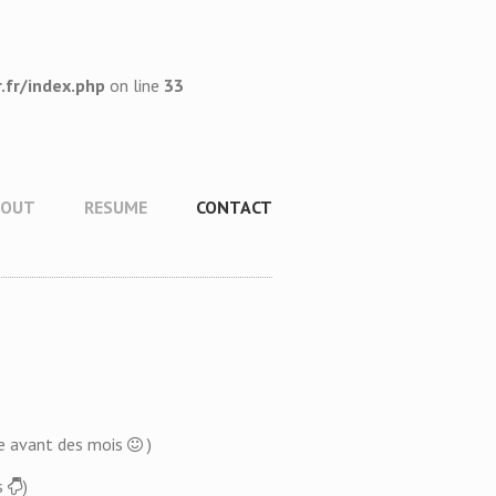
fr/index.php
on line
33
BOUT
RESUME
CONTACT
nse avant des mois
)
us
)