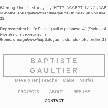
Warning
: Undefined array key "HTTP_ACCEPT_LANGUAGE"
in
/home/lenuage/www/baptistegaultier.fr/index.php
on line
33
Deprecated
: substr(): Passing null to parameter #1 ($string) of
type string is deprecated in
/home/lenuage/www/baptistegaultier.fr/index.php
on line
33
BAPTISTE
GAULTIER
Developer | Teacher | Maker | Surfer
PROJECTS
ABOUT
RESUME
CONTACT