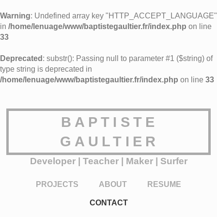
Warning
: Undefined array key "HTTP_ACCEPT_LANGUAGE"
in
/home/lenuage/www/baptistegaultier.fr/index.php
on line
33
Deprecated
: substr(): Passing null to parameter #1 ($string) of
type string is deprecated in
/home/lenuage/www/baptistegaultier.fr/index.php
on line
33
BAPTISTE
GAULTIER
Developer | Teacher | Maker | Surfer
PROJECTS
ABOUT
RESUME
CONTACT