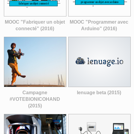
MOOC "Fabriquer un objet
MOOC "Programmer avec
connecté" (2016)
Arduino" (2016)
Campagne
lenuage beta (2015)
#VOTEBIONICOHAND
(2015)