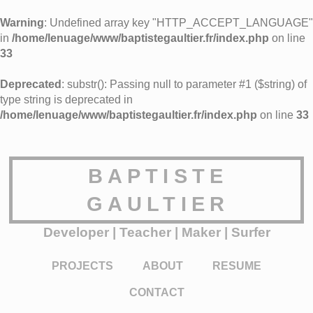
Warning
: Undefined array key "HTTP_ACCEPT_LANGUAGE"
in
/home/lenuage/www/baptistegaultier.fr/index.php
on line
33
Deprecated
: substr(): Passing null to parameter #1 ($string) of
type string is deprecated in
/home/lenuage/www/baptistegaultier.fr/index.php
on line
33
BAPTISTE
GAULTIER
Developer | Teacher | Maker | Surfer
PROJECTS
ABOUT
RESUME
CONTACT