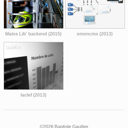
Mains Lib' backend (2015)
emoncms (2013)
laclef (2013)
©2026 Baptiste Gaultier