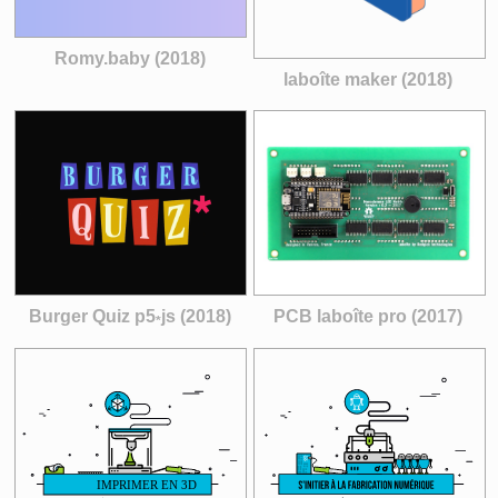
Romy.baby (2018)
laboîte maker (2018)
Burger Quiz p5
js (2018)
PCB laboîte pro (2017)
*