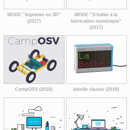
MOOC "Imprimer en 3D"
MOOC "S'initier à la
(2017)
fabrication numérique"
(2017)
CampOSV (2016)
laboîte classic (2016)