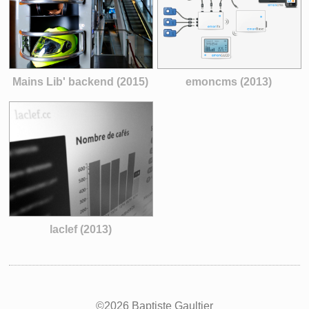
Mains Lib' backend (2015)
emoncms (2013)
laclef (2013)
©2026 Baptiste Gaultier