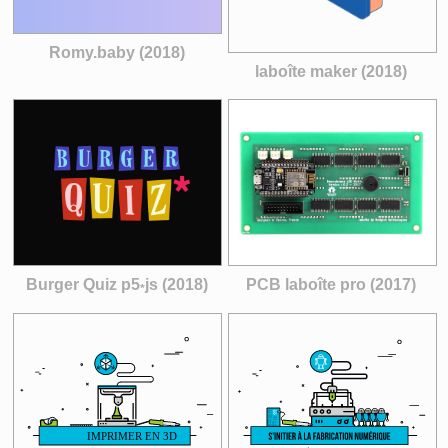
Romy.baby (2018)
laboîte maker (2018)
Burger Quiz p5
js (2018)
PCB laboîte pro (2017)
*