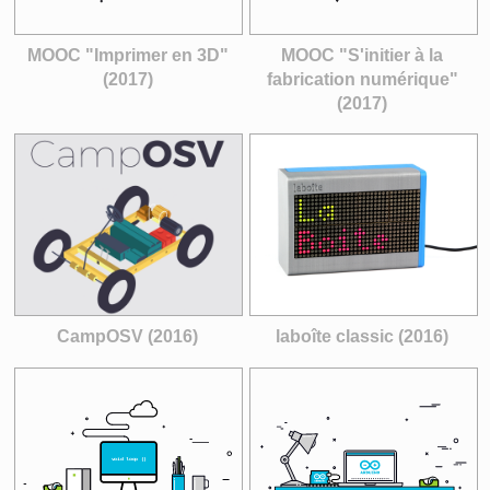
MOOC "Imprimer en 3D"
MOOC "S'initier à la
(2017)
fabrication numérique"
(2017)
CampOSV (2016)
laboîte classic (2016)