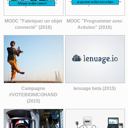
MOOC "Fabriquer un objet
MOOC "Programmer avec
connecté" (2016)
Arduino" (2016)
Campagne
lenuage beta (2015)
#VOTEBIONICOHAND
(2015)