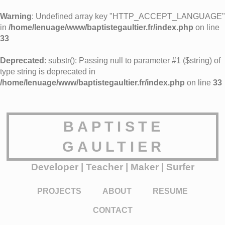
Warning
: Undefined array key "HTTP_ACCEPT_LANGUAGE"
in
/home/lenuage/www/baptistegaultier.fr/index.php
on line
33
Deprecated
: substr(): Passing null to parameter #1 ($string) of
type string is deprecated in
/home/lenuage/www/baptistegaultier.fr/index.php
on line
33
BAPTISTE
GAULTIER
Developer | Teacher | Maker | Surfer
PROJECTS
ABOUT
RESUME
CONTACT