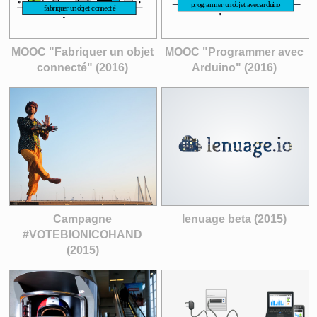
MOOC "Fabriquer un objet
MOOC "Programmer avec
connecté" (2016)
Arduino" (2016)
Campagne
lenuage beta (2015)
#VOTEBIONICOHAND
(2015)