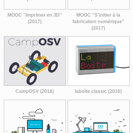
MOOC "Imprimer en 3D"
MOOC "S'initier à la
(2017)
fabrication numérique"
(2017)
CampOSV (2016)
laboîte classic (2016)