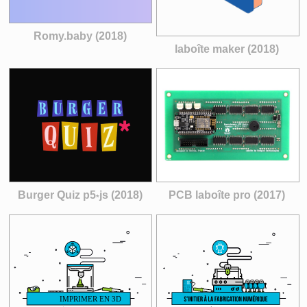
Romy.baby (2018)
laboîte maker (2018)
Burger Quiz p5
js (2018)
PCB laboîte pro (2017)
*