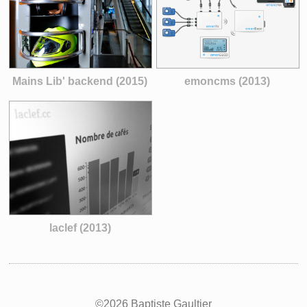
Mains Lib' backend (2015)
emoncms (2013)
laclef (2013)
©2026 Baptiste Gaultier