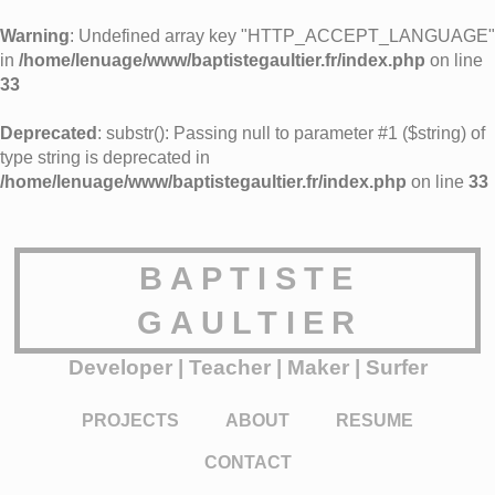
Warning
: Undefined array key "HTTP_ACCEPT_LANGUAGE"
in
/home/lenuage/www/baptistegaultier.fr/index.php
on line
33
Deprecated
: substr(): Passing null to parameter #1 ($string) of
type string is deprecated in
/home/lenuage/www/baptistegaultier.fr/index.php
on line
33
BAPTISTE
GAULTIER
Developer | Teacher | Maker | Surfer
PROJECTS
ABOUT
RESUME
CONTACT