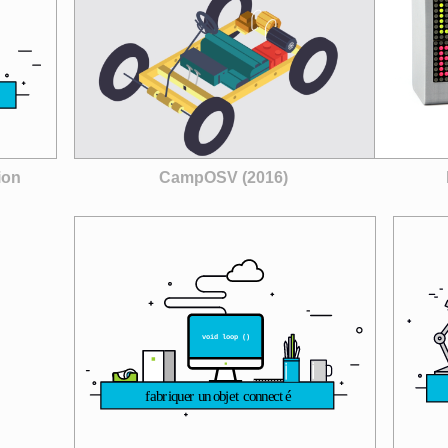
CampOSV (2016)
ion