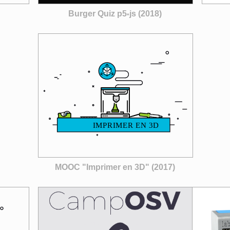
Burger Quiz p5
js (2018)
*
MOOC "Imprimer en 3D" (2017)