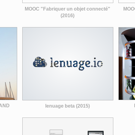
MOOC "Fabriquer un objet connecté"
MOOC
(2016)
HAND
lenuage beta (2015)