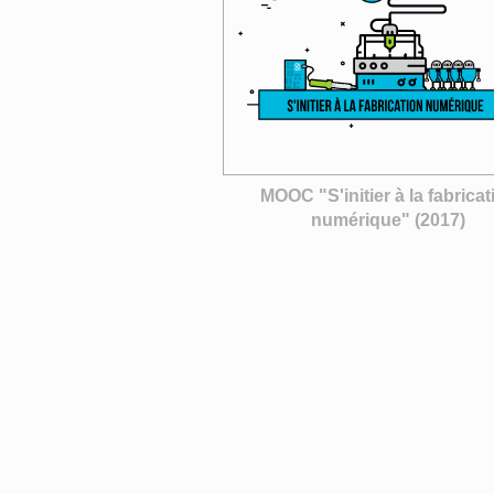
MOOC "S'initier à la fabricat
numérique" (2017)