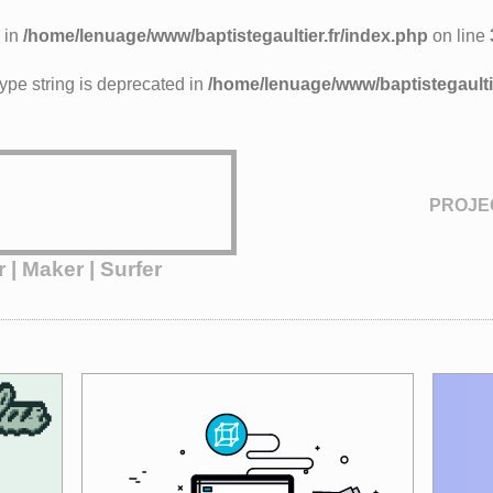
 in
/home/lenuage/www/baptistegaultier.fr/index.php
on line
 type string is deprecated in
/home/lenuage/www/baptistegaultie
PROJE
 | Maker | Surfer