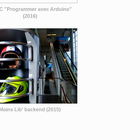
 "Programmer avec Arduino"
(2016)
Mains Lib' backend (2015)