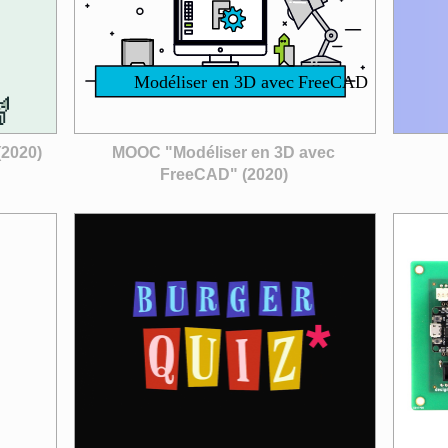
 (2020)
MOOC "Modéliser en 3D avec
FreeCAD" (2020)