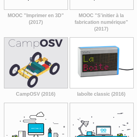
MOOC "Imprimer en 3D"
MOOC "S'initier à la
(2017)
fabrication numérique"
(2017)
CampOSV (2016)
laboîte classic (2016)