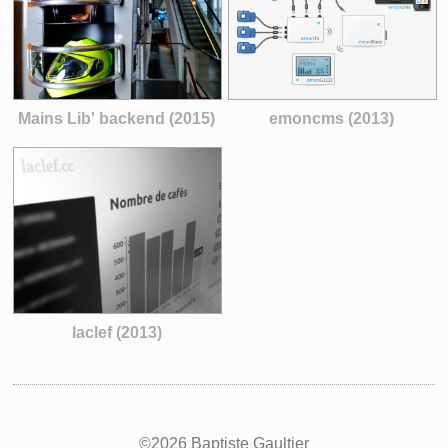
Mains Lib' backend (2015)
emoncms (2013)
laclef (2013)
©2026 Baptiste Gaultier