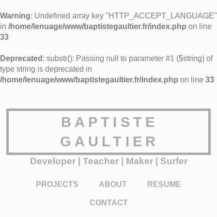
Warning
: Undefined array key "HTTP_ACCEPT_LANGUAGE"
in
/home/lenuage/www/baptistegaultier.fr/index.php
on line
33
Deprecated
: substr(): Passing null to parameter #1 ($string) of
type string is deprecated in
/home/lenuage/www/baptistegaultier.fr/index.php
on line
33
BAPTISTE
GAULTIER
Developer | Teacher | Maker | Surfer
PROJECTS
ABOUT
RESUME
CONTACT