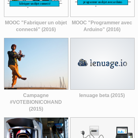
MOOC "Fabriquer un objet
MOOC "Programmer avec
connecté" (2016)
Arduino" (2016)
Campagne
lenuage beta (2015)
#VOTEBIONICOHAND
(2015)