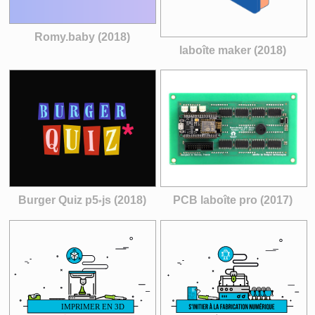
Romy.baby (2018)
laboîte maker (2018)
Burger Quiz p5
js (2018)
PCB laboîte pro (2017)
*