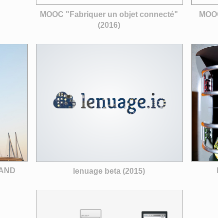
MOOC "Fabriquer un objet connecté"
MOOC
(2016)
HAND
lenuage beta (2015)