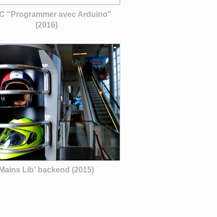
 "Programmer avec Arduino"
(2016)
Mains Lib' backend (2015)