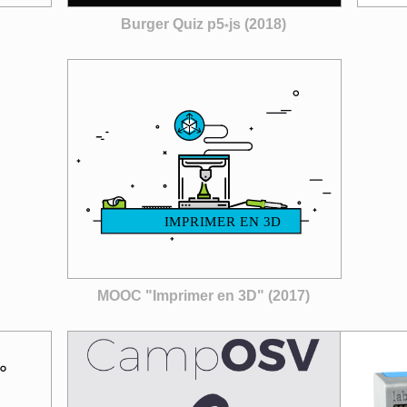
Burger Quiz p5
js (2018)
*
MOOC "Imprimer en 3D" (2017)