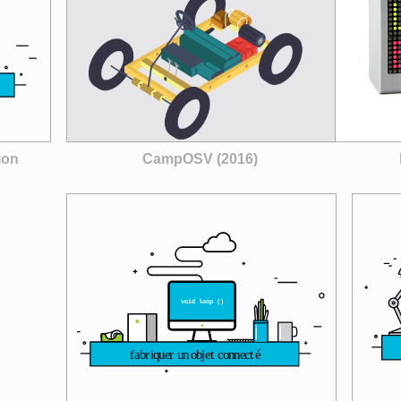
CampOSV (2016)
ion