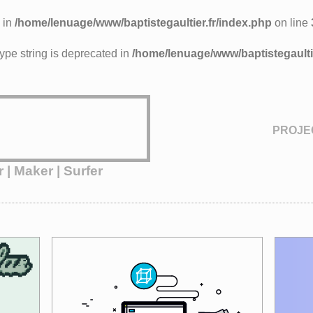
 in
/home/lenuage/www/baptistegaultier.fr/index.php
on line
 type string is deprecated in
/home/lenuage/www/baptistegaultie
PROJE
 | Maker | Surfer