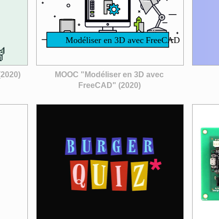
 (2020)
MOOC "Modéliser en 3D avec
FreeCAD" (2020)