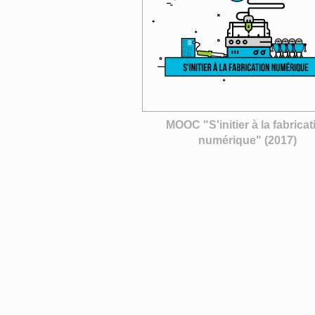
MOOC "S'initier à la fabricat
numérique" (2017)