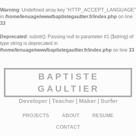
Warning
: Undefined array key "HTTP_ACCEPT_LANGUAGE"
in
/home/lenuage/www/baptistegaultier.fr/index.php
on line
33
Deprecated
: substr(): Passing null to parameter #1 ($string) of
type string is deprecated in
/home/lenuage/www/baptistegaultier.fr/index.php
on line
33
BAPTISTE
GAULTIER
Developer | Teacher | Maker | Surfer
PROJECTS
ABOUT
RESUME
CONTACT