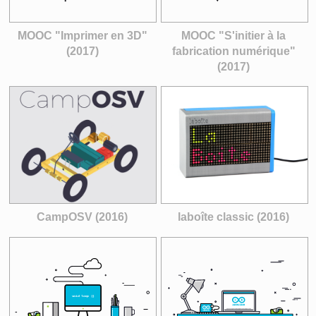
MOOC "Imprimer en 3D"
MOOC "S'initier à la
(2017)
fabrication numérique"
(2017)
CampOSV (2016)
laboîte classic (2016)