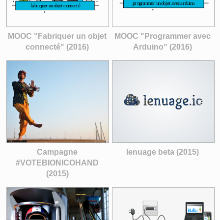
MOOC "Fabriquer un objet
MOOC "Programmer avec
connecté" (2016)
Arduino" (2016)
Campagne
lenuage beta (2015)
#VOTEBIONICOHAND
(2015)