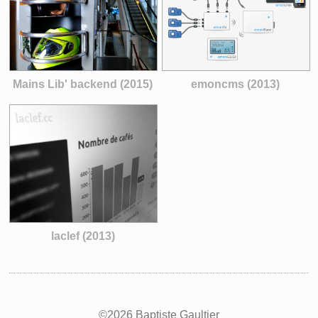
Mains Lib' backend (2015)
emoncms (2013)
laclef (2013)
©2026 Baptiste Gaultier