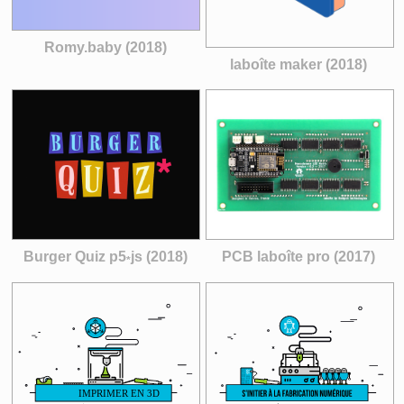
Romy.baby (2018)
laboîte maker (2018)
Burger Quiz p5
js (2018)
PCB laboîte pro (2017)
*