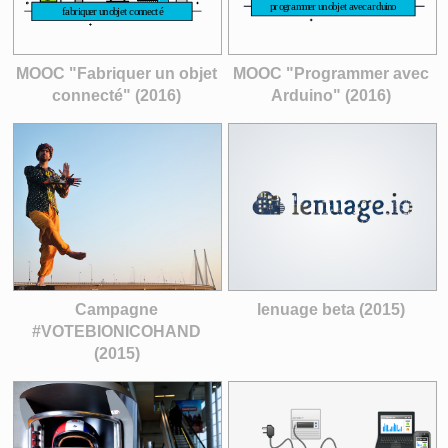
MOOC "Fabriquer un objet
MOOC "Programmer avec
connecté" (2016)
Arduino" (2016)
Campagne
lenuage beta (2015)
#VOTEBIONICOHAND
(2015)