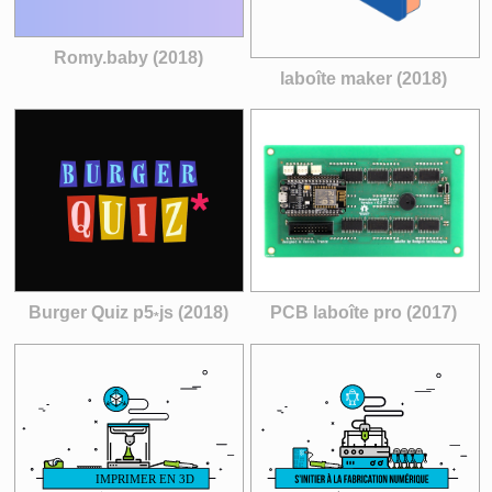
Romy.baby (2018)
laboîte maker (2018)
Burger Quiz p5
js (2018)
PCB laboîte pro (2017)
*