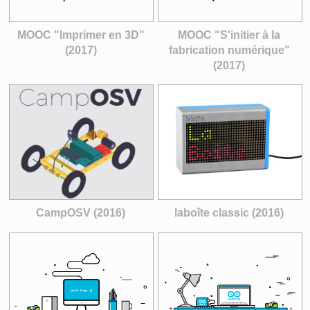
MOOC "Imprimer en 3D"
MOOC "S'initier à la
(2017)
fabrication numérique"
(2017)
CampOSV (2016)
laboîte classic (2016)