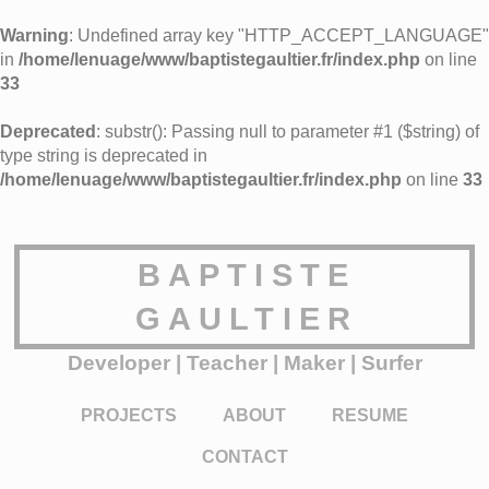
Warning
: Undefined array key "HTTP_ACCEPT_LANGUAGE"
in
/home/lenuage/www/baptistegaultier.fr/index.php
on line
33
Deprecated
: substr(): Passing null to parameter #1 ($string) of
type string is deprecated in
/home/lenuage/www/baptistegaultier.fr/index.php
on line
33
BAPTISTE
GAULTIER
Developer | Teacher | Maker | Surfer
PROJECTS
ABOUT
RESUME
CONTACT