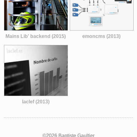
Mains Lib' backend (2015)
emoncms (2013)
laclef (2013)
©2026 Baptiste Gaultier