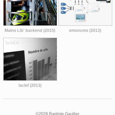
Mains Lib' backend (2015)
emoncms (2013)
laclef (2013)
©2026 Baptiste Gaultier