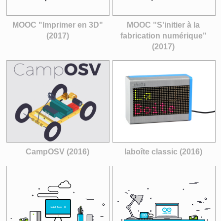
MOOC "Imprimer en 3D"
MOOC "S'initier à la
(2017)
fabrication numérique"
(2017)
CampOSV (2016)
laboîte classic (2016)