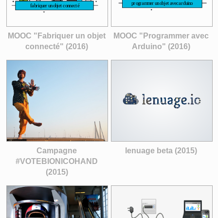
MOOC "Fabriquer un objet
MOOC "Programmer avec
connecté" (2016)
Arduino" (2016)
Campagne
lenuage beta (2015)
#VOTEBIONICOHAND
(2015)