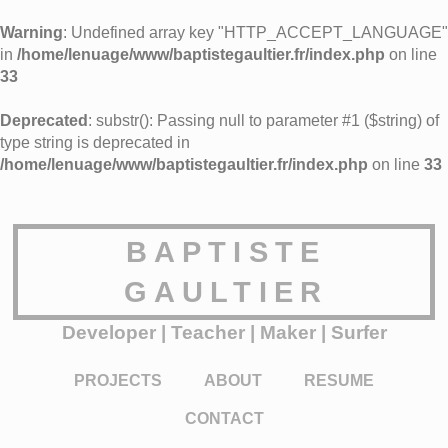
Warning
: Undefined array key "HTTP_ACCEPT_LANGUAGE"
in
/home/lenuage/www/baptistegaultier.fr/index.php
on line
33
Deprecated
: substr(): Passing null to parameter #1 ($string) of
type string is deprecated in
/home/lenuage/www/baptistegaultier.fr/index.php
on line
33
BAPTISTE
GAULTIER
Developer | Teacher | Maker | Surfer
PROJECTS
ABOUT
RESUME
CONTACT