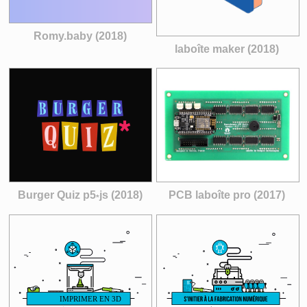
Romy.baby (2018)
laboîte maker (2018)
Burger Quiz p5
js (2018)
PCB laboîte pro (2017)
*