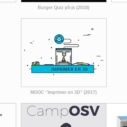
Burger Quiz p5
js (2018)
*
MOOC "Imprimer en 3D" (2017)