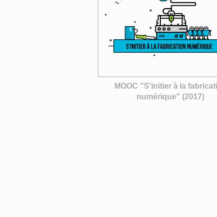
MOOC "S'initier à la fabricat
numérique" (2017)