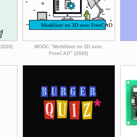
 (2020)
MOOC "Modéliser en 3D avec
FreeCAD" (2020)