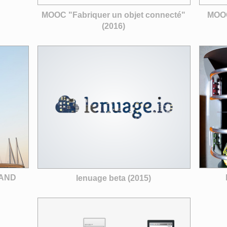
MOOC "Fabriquer un objet connecté"
MOOC
(2016)
HAND
lenuage beta (2015)