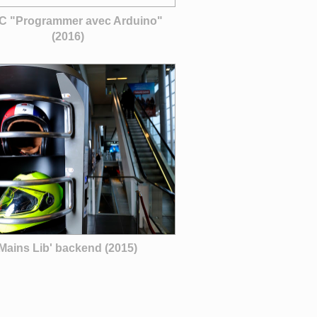
 "Programmer avec Arduino"
(2016)
Mains Lib' backend (2015)