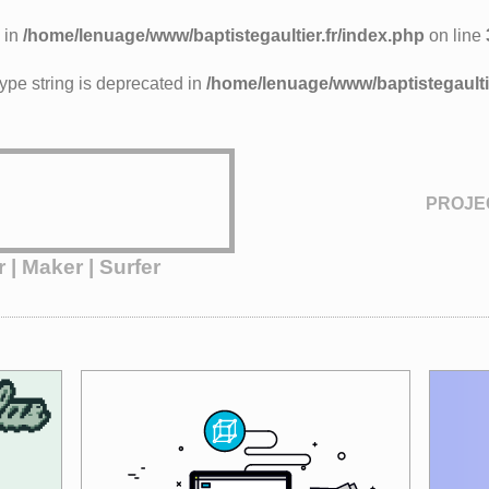
 in
/home/lenuage/www/baptistegaultier.fr/index.php
on line
 type string is deprecated in
/home/lenuage/www/baptistegaultie
PROJE
 | Maker | Surfer