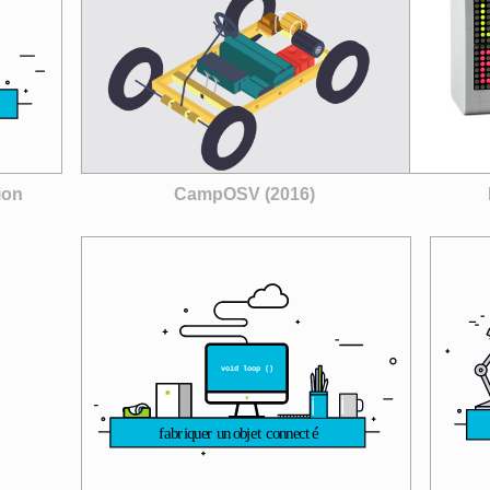
CampOSV (2016)
ion