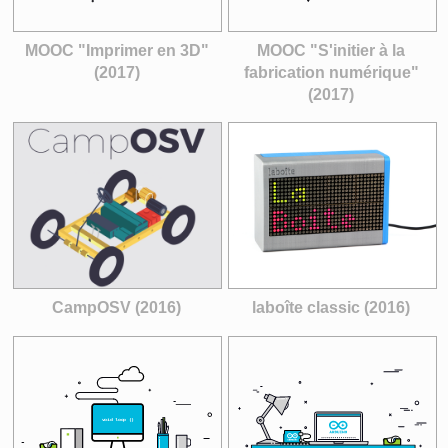
MOOC "Imprimer en 3D"
MOOC "S'initier à la
(2017)
fabrication numérique"
(2017)
CampOSV (2016)
laboîte classic (2016)