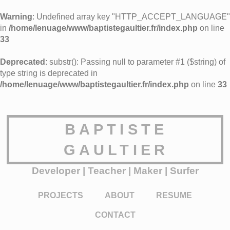
Warning
: Undefined array key "HTTP_ACCEPT_LANGUAGE"
in
/home/lenuage/www/baptistegaultier.fr/index.php
on line
33
Deprecated
: substr(): Passing null to parameter #1 ($string) of
type string is deprecated in
/home/lenuage/www/baptistegaultier.fr/index.php
on line
33
BAPTISTE
GAULTIER
Developer | Teacher | Maker | Surfer
PROJECTS
ABOUT
RESUME
CONTACT