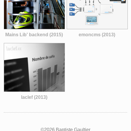
Mains Lib' backend (2015)
emoncms (2013)
laclef (2013)
©2026 Baptiste Gaultier