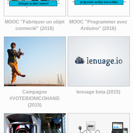
MOOC "Fabriquer un objet
MOOC "Programmer avec
connecté" (2016)
Arduino" (2016)
Campagne
lenuage beta (2015)
#VOTEBIONICOHAND
(2015)