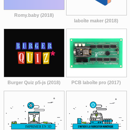
Romy.baby (2018)
laboîte maker (2018)
Burger Quiz p5
js (2018)
PCB laboîte pro (2017)
*