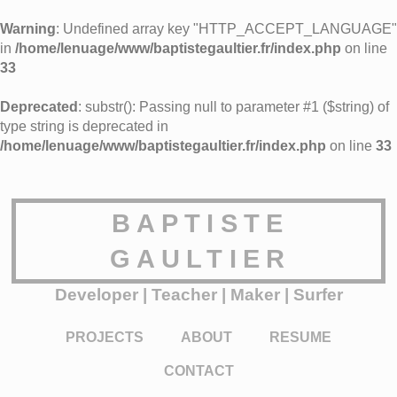
Warning
: Undefined array key "HTTP_ACCEPT_LANGUAGE"
in
/home/lenuage/www/baptistegaultier.fr/index.php
on line
33
Deprecated
: substr(): Passing null to parameter #1 ($string) of
type string is deprecated in
/home/lenuage/www/baptistegaultier.fr/index.php
on line
33
BAPTISTE
GAULTIER
Developer | Teacher | Maker | Surfer
PROJECTS
ABOUT
RESUME
CONTACT