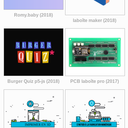
Romy.baby (2018)
laboîte maker (2018)
Burger Quiz p5
js (2018)
PCB laboîte pro (2017)
*