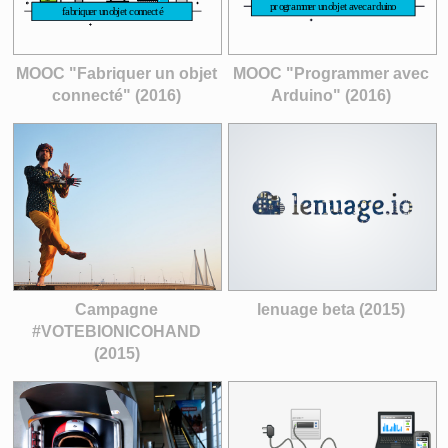
MOOC "Fabriquer un objet
MOOC "Programmer avec
connecté" (2016)
Arduino" (2016)
Campagne
lenuage beta (2015)
#VOTEBIONICOHAND
(2015)