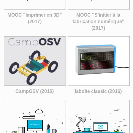
MOOC "Imprimer en 3D"
MOOC "S'initier à la
(2017)
fabrication numérique"
(2017)
CampOSV (2016)
laboîte classic (2016)