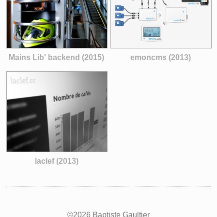
Mains Lib' backend (2015)
emoncms (2013)
laclef (2013)
©2026 Baptiste Gaultier