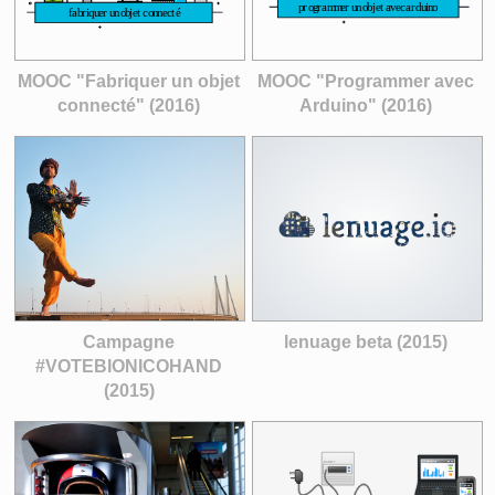
MOOC "Fabriquer un objet
MOOC "Programmer avec
connecté" (2016)
Arduino" (2016)
Campagne
lenuage beta (2015)
#VOTEBIONICOHAND
(2015)