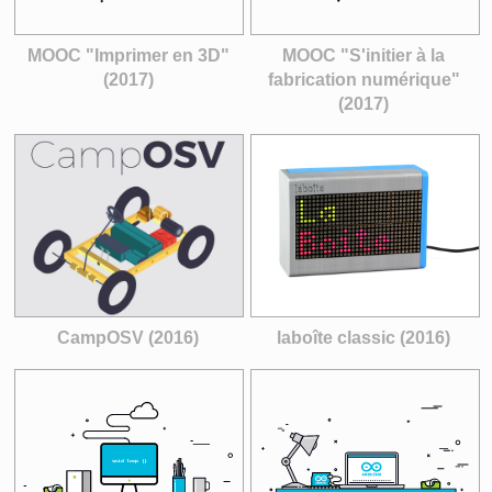
MOOC "Imprimer en 3D"
MOOC "S'initier à la
(2017)
fabrication numérique"
(2017)
CampOSV (2016)
laboîte classic (2016)