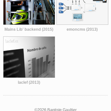
Mains Lib' backend (2015)
emoncms (2013)
laclef (2013)
©2026 Baptiste Gaultier