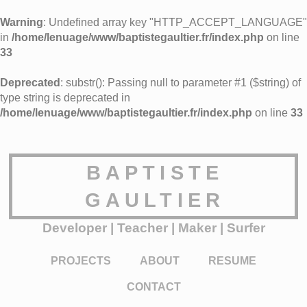
Warning
: Undefined array key "HTTP_ACCEPT_LANGUAGE"
in
/home/lenuage/www/baptistegaultier.fr/index.php
on line
33
Deprecated
: substr(): Passing null to parameter #1 ($string) of
type string is deprecated in
/home/lenuage/www/baptistegaultier.fr/index.php
on line
33
BAPTISTE
GAULTIER
Developer | Teacher | Maker | Surfer
PROJECTS
ABOUT
RESUME
CONTACT