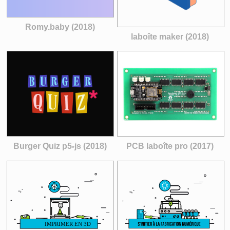
Romy.baby (2018)
laboîte maker (2018)
Burger Quiz p5
js (2018)
PCB laboîte pro (2017)
*